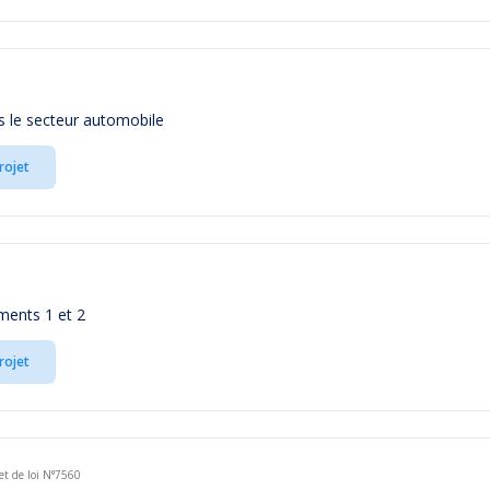
ns le secteur automobile
rojet
ments 1 et 2
rojet
et de loi N°7560