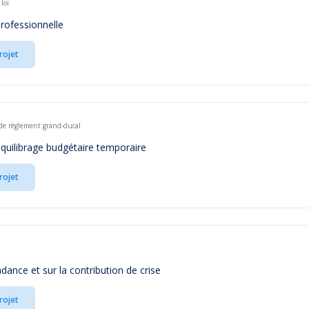
loi
rofessionnelle
rojet
de règlement grand-ducal
uilibrage budgétaire temporaire
rojet
ance et sur la contribution de crise
rojet