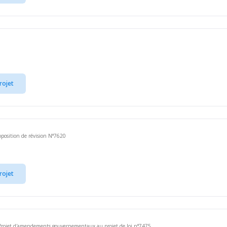
rojet
position de révision N°7620
rojet
rojet d'amendements gouvernementaux au projet de loi n°7475