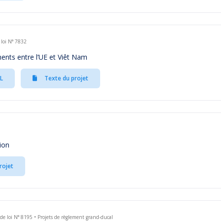
 loi N° 7832
ents entre l’UE et Viêt Nam
L
Texte du projet
ion
rojet
de loi N° 8195 • Projets de règlement grand-ducal