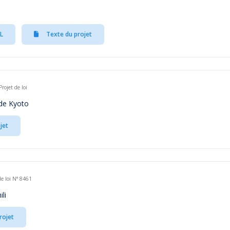
L
Texte du projet
ojet de loi
 de Kyoto
jet
e loi N° 8461
li
rojet