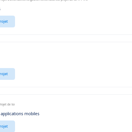
s
rojet
rojet
ojet de loi
s applications mobiles
rojet