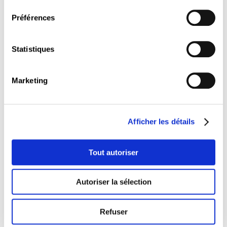
consentement
problème au Luxembourg ? Le magazine forum
avait discuté de ces questions dans son numéro de
Préférences
juillet.
Le 9 octobre, forum et Improof, la plateforme de
Statistiques
débats de la Chambre des salariés, souhaitent
approfondir le sujet avec vous.
Marketing
Programme :
Après une introduction par le sociologue Fernand
Fehlen, discuteront avec le public :
Afficher les détails
Guy
Heintz
, ancien directeur de l‘administration
fiscale
Tout autoriser
Zoë
Nastasi
, future politologue (forum)
Dylan
Theis
, économiste à la Chambre des
Autoriser la sélection
salariés (CSL)
Marc
Wagener
, directeur de l’Union des
Entreprises Luxembourgeoises (UEL)
Refuser
Jürgen
Stoldt
(forum)