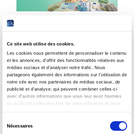
Difficile à capturer : la
richesse au Luxembourg
Ce site web utilise des cookies.
Date :
mercredi, 9 octobre 2024 à 18h30
Les cookies nous permettent de personnaliser le contenu
Lieu :
Chambre des salariés, 2-4 rue Pierre Hentges,
et les annonces, d'offrir des fonctionnalités relatives aux
L-1726 Luxembourg
médias sociaux et d'analyser notre trafic. Nous
partageons également des informations sur l'utilisation de
Thème :
notre site avec nos partenaires de médias sociaux, de
publicité et d'analyse, qui peuvent combiner celles-ci
Le Luxembourg est un pays riche. La plupart des
avec d'autres informations que vous leur avez fournies
gens sont d’accord sur ce point. Mais la question de
savoir qui peut être considéré comme riche au
ou qu'ils ont collectées lors de votre utilisation de leurs
Luxembourg suscite déjà des avis très divergents.
services.
Et il n’y a pas non plus d’accord sur les éventuelles
Sélection
obligations qui pourraient découler de la richesse.
Nécessaires
du
Serait-il concevable que la richesse soit un