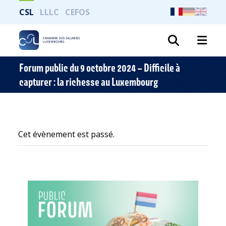
CSL
LLLC
CEFOS
Recher
Forum public du 9 octobre 2024 – Difficile à
capturer : la richesse au Luxembourg
Cet évènement est passé.