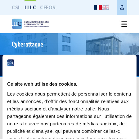
CSL
LLLC
CEFOS
Cyberattaque
Imprimer toute la page
Accès rapide
S-DT0009 - La modification des
Ce site web utilise des cookies.
conditions de travail
Les cookies nous permettent de personnaliser le contenu
et les annonces, d'offrir des fonctionnalités relatives aux
Public cible
médias sociaux et d'analyser notre trafic. Nous
partageons également des informations sur l'utilisation de
Salariés du secteur privé, représentants du personnel,
notre site avec nos partenaires de médias sociaux, de
membres des services de gestion du personnel et dirigeants
d'entreprise.
publicité et d'analyse, qui peuvent combiner celles-ci
avec d'autres informations que vous leur avez fournies