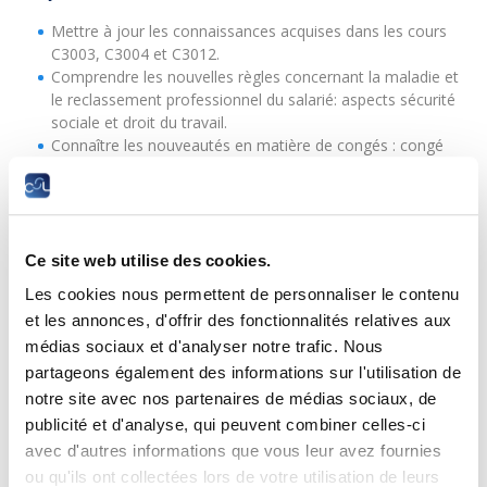
Mettre à jour les connaissances acquises dans les cours
C3003, C3004 et C3012.
Comprendre les nouvelles règles concernant la maladie et
le reclassement professionnel du salarié: aspects sécurité
sociale et droit du travail.
Connaître les nouveautés en matière de congés : congé
parental, congé de paternité, congés extraordinaires.
Trouver les jurisprudences récentes en matière de droit
du travail.
Découvrir les modifications apportées au niveau des
prestations familiales : allocations familiales, boni pour
Ce site web utilise des cookies.
enfant, bourses d'études.
Les cookies nous permettent de personnaliser le contenu
Appréhender les nouveautés en matière de pension et
et les annonces, d'offrir des fonctionnalités relatives aux
préretraite.
médias sociaux et d'analyser notre trafic. Nous
Comprendre les principes généraux de la fiscalité des
salariés au Luxembourg
partageons également des informations sur l'utilisation de
Avoir un aperçu des projets de réforme en cours en
notre site avec nos partenaires de médias sociaux, de
matière de droit social.
publicité et d'analyse, qui peuvent combiner celles-ci
avec d'autres informations que vous leur avez fournies
Prérequis
ou qu'ils ont collectées lors de votre utilisation de leurs