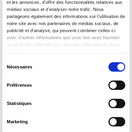
publicitaire.
et les annonces, d'offrir des fonctionnalités relatives aux
Etablir des relations durables avec la presse.
médias sociaux et d'analyser notre trafic. Nous
Fonctionnement des médias et relation avec les
partageons également des informations sur l'utilisation de
journalistes, rédaction de communiqués et dossiers
notre site avec nos partenaires de médias sociaux, de
de presse, gestion des crises médiatiques.
publicité et d'analyse, qui peuvent combiner celles-ci
Captiver et attirer avec l'événementiel.
avec d'autres informations que vous leur avez fournies
Organisation et promotion d’événements, gestion de
ou qu'ils ont collectées lors de votre utilisation de leurs
l’expérience participant, impact de l’événementiel sur
l’image de marque.
services.
Renforcer les liens avec le mécénat et sponsoring.
Sélection
Différences entre mécénat et sponsoring, choisir les
Nécessaires
du
bons partenaires et négocier des accords, exploiter le
consentement
sponsoring pour maximiser la visibilité.
Réaliser un cas - Stratégie de communication
Préférences
d'entreprises locales.
Prérequis
Statistiques
Avoir réussi le cours « Maîtriser les fondamentaux du
marketing : Concepts, enjeux et stratégies » (C4005) ou
Marketing
disposer de connaissances certifiées équivalentes.