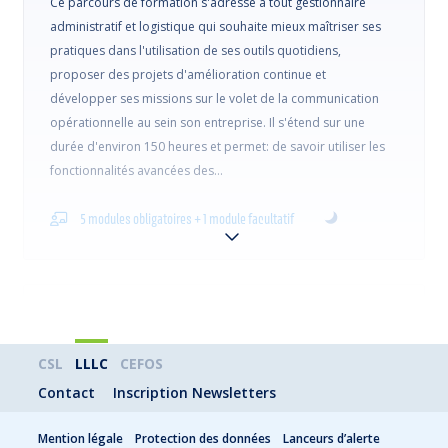
Ce parcours de formation s'adresse à tout gestionnaire
administratif et logistique qui souhaite mieux maîtriser ses
pratiques dans l'utilisation de ses outils quotidiens,
proposer des projets d'amélioration continue et
développer ses missions sur le volet de la communication
opérationnelle au sein son entreprise. Il s'étend sur une
durée d'environ 150 heures et permet: de savoir utiliser les
fonctionnalités avancées des…
5 modules obligatoires + 1 module facultatif
Le professionnel en gestion administrative (d)
CSL
LLLC
CEFOS
Ce parcours de formation s'adresse à tout gestionnaire
Contact
Inscription Newsletters
administratif et logistique qui souhaite mieux maîtriser ses
pratiques dans l'utilisation de ses outils quotidiens,
Mention légale
Protection des données
Lanceurs d’alerte
proposer des projets d'amélioration continue et