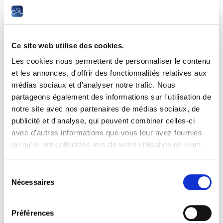
Objectifs
Développer ses capacités de mémorisation.
Mieux gérer ses émotions.
Ce site web utilise des cookies.
Améliorer sa concentration.
Combattre ses insomnies.
Les cookies nous permettent de personnaliser le contenu
Renforcer l’estime de soi.
et les annonces, d'offrir des fonctionnalités relatives aux
Prendre en charge ses douleurs.
médias sociaux et d'analyser notre trafic. Nous
Développer sa sensorialité.
partageons également des informations sur l'utilisation de
Prendre de la distance face aux événements conflictuels.
notre site avec nos partenaires de médias sociaux, de
publicité et d'analyse, qui peuvent combiner celles-ci
Prérequis
avec d'autres informations que vous leur avez fournies
Avoir réussi le cours « Les techniques de base de la relaxation
ou qu'ils ont collectées lors de votre utilisation de leurs
sophrologique » (C5019) ou disposer de connaissances
services.
certifiées équivalentes.
Sélection
Nécessaires
du
Sessions
consentement
Préférences
24.09.2026