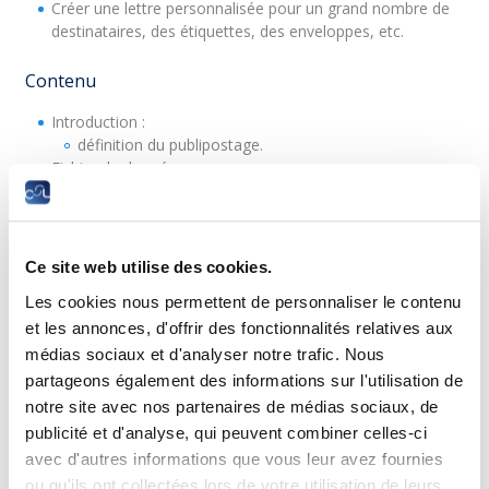
Créer une lettre personnalisée pour un grand nombre de
destinataires, des étiquettes, des enveloppes, etc.
Contenu
Introduction :
définition du publipostage.
Fichier de données :
sélectionner une source de données existante (Word,
Excel, Access, Outlook) ;
modifier la source de données ;
modifier la liste de destinataires ;
Ce site web utilise des cookies.
concevoir un fichier de données.
Les cookies nous permettent de personnaliser le contenu
Tri/Filtres :
trier la liste de destinataires par ordre alphabétique,
et les annonces, d'offrir des fonctionnalités relatives aux
chronologique, numérique ;
médias sociaux et d'analyser notre trafic. Nous
filtrer la liste de destinataires en utilisant un ou
partageons également des informations sur l'utilisation de
plusieurs critères.
notre site avec nos partenaires de médias sociaux, de
Lettre type :
publicité et d'analyse, qui peuvent combiner celles-ci
créer une fusion simple ;
avec d'autres informations que vous leur avez fournies
utiliser les champs de fusion ;
ou qu'ils ont collectées lors de votre utilisation de leurs
insérer un bloc d'adresse, une ligne de salutation ;