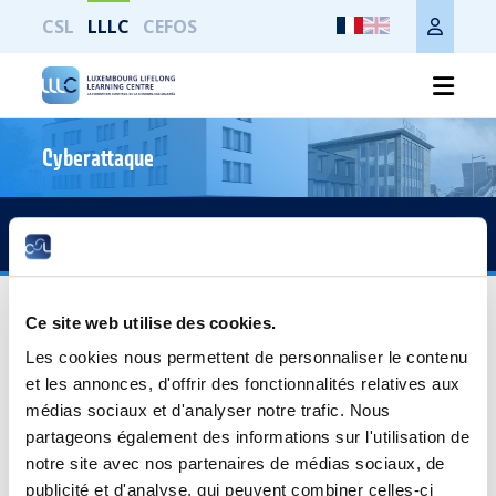
CSL
LLLC
CEFOS
Cyberattaque
Imprimer toute la page
Accès rapide
S-RH0015 - Anticiper les risques
psychosociaux
Ce site web utilise des cookies.
Les cookies nous permettent de personnaliser le contenu
Public cible
et les annonces, d'offrir des fonctionnalités relatives aux
médias sociaux et d'analyser notre trafic. Nous
Directeurs, Managers, responsables RH.
partageons également des informations sur l'utilisation de
notre site avec nos partenaires de médias sociaux, de
Objectifs
publicité et d'analyse, qui peuvent combiner celles-ci