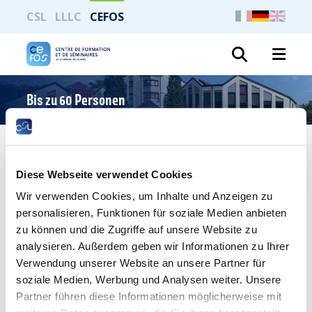
CSL
LLLC
CEFOS
Suche
Bis zu 60 Personen
Ganze Seite drucken
Diese Webseite verwendet Cookies
Wir verwenden Cookies, um Inhalte und Anzeigen zu
personalisieren, Funktionen für soziale Medien anbieten
Saal Schengen/Remerschen
zu können und die Zugriffe auf unsere Website zu
analysieren. Außerdem geben wir Informationen zu Ihrer
Der nach Ihren Wünschen eingerichtete Sitzungssaal
Verwendung unserer Website an unsere Partner für
Schengen / Remerschen ist komplett modulierbar und
lässt sich individuell gestalten.
soziale Medien, Werbung und Analysen weiter. Unsere
Partner führen diese Informationen möglicherweise mit
Alle unsere Sitzungssäle sind mit modernen Geräten