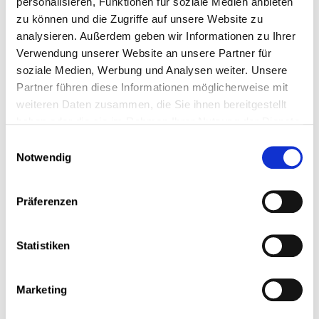
personalisieren, Funktionen für soziale Medien anbieten
zu können und die Zugriffe auf unsere Website zu
analysieren. Außerdem geben wir Informationen zu Ihrer
Verwendung unserer Website an unsere Partner für
soziale Medien, Werbung und Analysen weiter. Unsere
Partner führen diese Informationen möglicherweise mit
Der Konferenzsaal Europe bietet je nach Verfügbarkeit
zwischen
20 und 330 Personen
Platz.
weiteren Daten zusammen, die Sie ihnen bereitgestellt
haben oder die sie im Rahmen Ihrer Nutzung der Dienste
Simultandolmetschkabinen für vier Sprachen ergänzen
gesammelt haben.
das Angebot.
Einwilligungsauswahl
Notwendig
Dieser Konferenzsaal verfügt über das nachstehende
Material:
Präferenzen
Beamer
Laptop
Flipchart
Whiteboard
Statistiken
Audiovisuelle Ausrüstung, Aufzeichnung
und Mikrofone auf Anfrage
Rednerpult
Marketing
Podium
Verdunkelungsjalousien