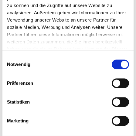
zu können und die Zugriffe auf unsere Website zu
analysieren. Außerdem geben wir Informationen zu Ihrer
Verwendung unserer Website an unsere Partner für
soziale Medien, Werbung und Analysen weiter. Unsere
Partner führen diese Informationen möglicherweise mit
Der nach Ihren Wünschen eingerichtete Sitzungssaal
weiteren Daten zusammen, die Sie ihnen bereitgestellt
Remerschen ist komplett modulierbar und lässt sich
haben oder die sie im Rahmen Ihrer Nutzung der Dienste
individuell gestalten.
gesammelt haben.
Einwilligungsauswahl
Alle unsere Sitzungssäle sind mit modernen Geräten
Notwendig
ausgestattet:
Videoprojektor (Beamer)
Laptop
Präferenzen
Flipchart
Whiteboard
Multimediawagen
Statistiken
Moderationskoffer
WiFi-Verbindung mit dem ADSL-Netz
(deckt die gesamte Infrastruktur des
Marketing
CEFOS ab)
Verdunkelungsjalousien