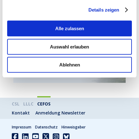
Dieser Saal bietet je nach Anordnung Platz für bis zu
25
Details zeigen
Personen
.
Alle zulassen
Nächstes Topic
Auswahl erlauben
Saal Wasserbillig
Ablehnen
MEHR
CSL
LLLC
CEFOS
Kontakt
Anmeldung Newsletter
Impressum
Datenschutz
Hinweisgeber