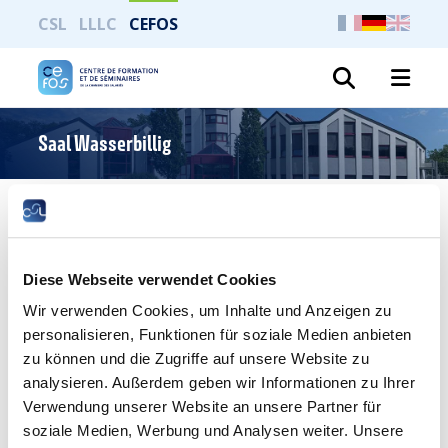
CSL
LLLC
CEFOS
Suche
Saal Wasserbillig
Ganze Seite drucken
Diese Webseite verwendet Cookies
Wir verwenden Cookies, um Inhalte und Anzeigen zu
Saal Wasserbillig
personalisieren, Funktionen für soziale Medien anbieten
Der nach Ihren Wünschen eingerichtete Sitzungssaal
zu können und die Zugriffe auf unsere Website zu
Wasserbillig ist komplett modulierbar und lässt sich
analysieren. Außerdem geben wir Informationen zu Ihrer
individuell gestalten.
Verwendung unserer Website an unsere Partner für
soziale Medien, Werbung und Analysen weiter. Unsere
Alle unsere Sitzungssäle sind mit modernen Geräten