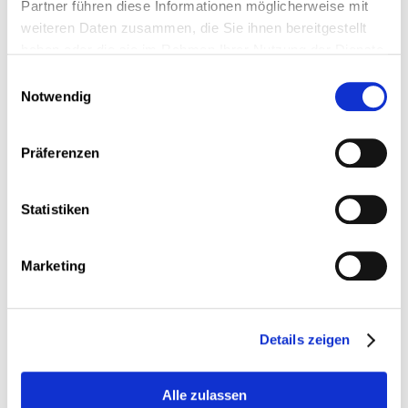
ausgestattet:
Partner führen diese Informationen möglicherweise mit
weiteren Daten zusammen, die Sie ihnen bereitgestellt
Videoprojektor (Beamer)
haben oder die sie im Rahmen Ihrer Nutzung der Dienste
Laptop
Flipchart
gesammelt haben.
Einwilligungsauswahl
Whiteboard
Notwendig
Multimediawagen
Moderationskoffer
WiFi-Verbindung mit dem ADSL-Netz
Präferenzen
(deckt die gesamte Infrastruktur des
CEFOS ab)
Verdunkelungsjalousien
Statistiken
Dieser Saal bietet je nach Anordnung Platz für bis zu
25
Personen
.
Marketing
Nächstes Topic
Details zeigen
Saal Stadtbredimus
Alle zulassen