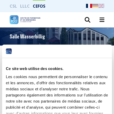
CSL
LLLC
CEFOS
Recher
Salle Wasserbillig
Imprimer toute la page
Ce site web utilise des cookies.
Les cookies nous permettent de personnaliser le contenu
Salle Wasserbillig
et les annonces, d'offrir des fonctionnalités relatives aux
médias sociaux et d'analyser notre trafic. Nous
La salle de réunion Wasserbillig permet des
partageons également des informations sur l'utilisation de
configurations parfaitement modulables et
notre site avec nos partenaires de médias sociaux, de
personnalisables.
publicité et d'analyse, qui peuvent combiner celles-ci
Toutes nos salles de réunion sont équipées de matériel
avec d'autres informations que vous leur avez fournies