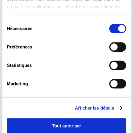
suivant :
ou qu'ils ont collectées lors de votre utilisation de leurs
vidéoprojecteur (beamer)
services.
laptop
Sélection
flipchart
Nécessaires
tableau blanc
du
chariot multimédia
consentement
coffre de modération
connexion wi-fi au réseau ADSL (couvre
Préférences
la totalité des infrastructures du CEFOS)
stores d’assombrissement
Statistiques
Cette salle peut être agencée en fonction des besoins
de votre activité et peut accueillir jusqu’à
25 personnes
.
Marketing
Topic suivant
Afficher les détails
Salle Stadtbredimus
Tout autoriser
LIRE