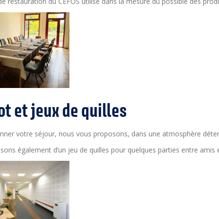
de restauration du CEFOS utilise dans la mesure du possible des produi
ot et jeux de quilles
nner votre séjour, nous vous proposons, dans une atmosphère détend
ons également d’un jeu de quilles pour quelques parties entre amis e