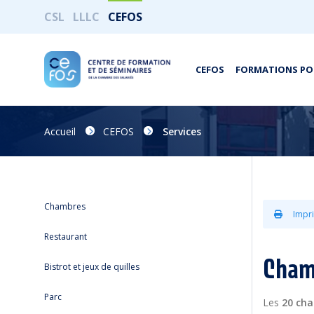
CSL
LLLC
CEFOS
CEFOS
FORMATIONS PO
Accueil
CEFOS
Services
Chambres
Impri
Restaurant
Cham
Bistrot et jeux de quilles
Parc
Les
20 ch