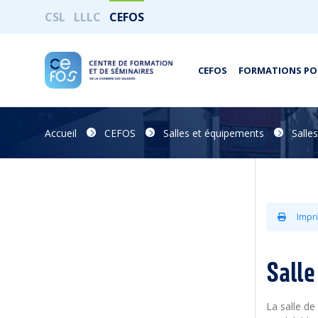
CSL
LLLC
CEFOS
CEFOS
FORMATIONS PO
Accueil
CEFOS
Salles et équipements
Salles
Impri
Sall
La salle d