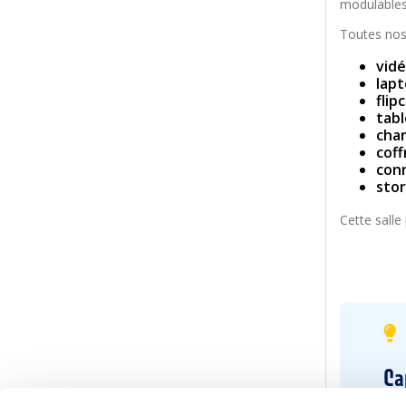
modulables
Toutes nos
vid
lap
flip
tabl
char
cof
conn
sto
Cette salle 
Ca