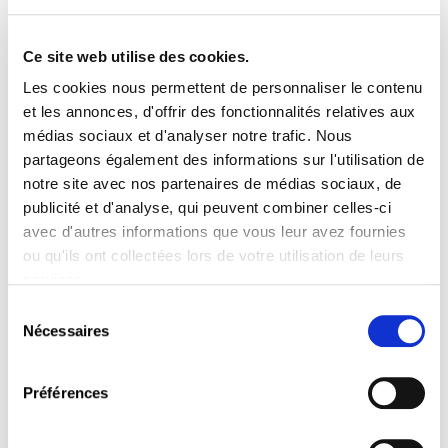
Estimez votre pension en
toute simplicité
Ce site web utilise des cookies.
Les cookies nous permettent de personnaliser le contenu
JE CALCULE
et les annonces, d'offrir des fonctionnalités relatives aux
médias sociaux et d'analyser notre trafic. Nous
partageons également des informations sur l'utilisation de
notre site avec nos partenaires de médias sociaux, de
Improof.lu
publicité et d'analyse, qui peuvent combiner celles-ci
avec d'autres informations que vous leur avez fournies
DÉCOUVREZ LE SITE
ou qu'ils ont collectées lors de votre utilisation de leurs
services.
Sélection
Nécessaires
du
Modèles-types
consentement
Préférences
LIRE