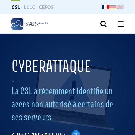
CSL
LLLC
CEFOS
Recher
CYBERATTAQUE
–
La CSL a récemment identifié un
accès non autorisé à certains de
ses serveurs.
PLUS D'INFORMATIONS