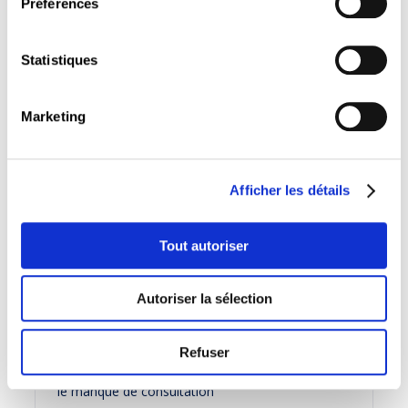
Préférences
formation professionnelle initiale
Communiqué de presse
Statistiques
Présentation
Marketing
Proposition de la CSL
Demande de la CSL
Afficher les détails
Tout autoriser
09 août 2023
Autoriser la sélection
Formation professionnelle en cours d’emploi : les
chambres professionnelles soulignent les
incohérences du projet de règlement grand-ducal
Refuser
et
le manque de consultation