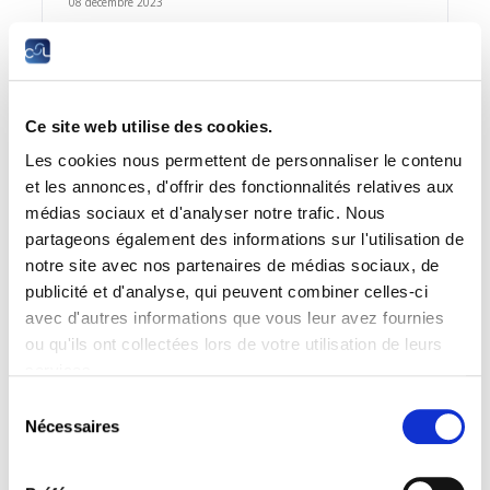
08 décembre 2023
La CSL salue l’adaptation partielle du barème à
l’inflation, mais la juge insuffisante
Communiqué de presse
Ce site web utilise des cookies.
Les cookies nous permettent de personnaliser le contenu
et les annonces, d'offrir des fonctionnalités relatives aux
médias sociaux et d'analyser notre trafic. Nous
01 décembre 2023
partageons également des informations sur l'utilisation de
Remise des diplômes de fin d’apprentissage :
notre site avec nos partenaires de médias sociaux, de
l’Artisanat fête les lauréats de la promotion 2023
publicité et d'analyse, qui peuvent combiner celles-ci
avec d'autres informations que vous leur avez fournies
Communiqué de presse
ou qu'ils ont collectées lors de votre utilisation de leurs
services.
Sélection
Nécessaires
du
27 septembre 2023
consentement
Quelques propositions pour améliorer la