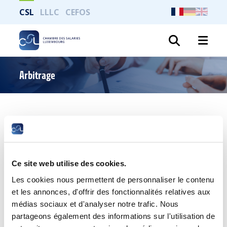
CSL
LLLC
CEFOS
Recher
Arbitrage
Imprimer toute la page
Quand peut intervenir un arbitrage ?
Ce site web utilise des cookies.
Les cookies nous permettent de personnaliser le contenu
En cas de constat de non-conciliation devant l’ONC, chaque
et les annonces, d'offrir des fonctionnalités relatives aux
groupe de la commission paritaire peut saisir, dans les
2 semaines, le ministre du Travail en vue de la désignation
médias sociaux et d'analyser notre trafic. Nous
d’un arbitre.
partageons également des informations sur l'utilisation de