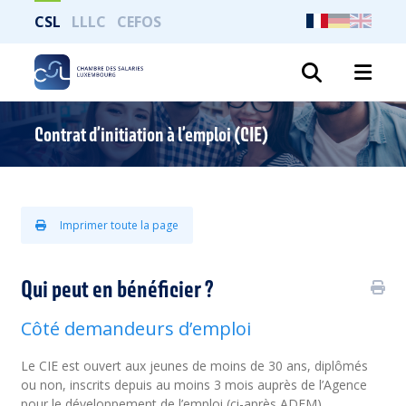
CSL
LLLC
CEFOS
Recher
Contrat d’initiation à l’emploi (CIE)
Imprimer toute la page
Qui peut en bénéficier ?
Côté demandeurs d’emploi
Le CIE est ouvert aux jeunes de moins de 30 ans, diplômés
ou non, inscrits depuis au moins 3 mois auprès de l’Agence
pour le développement de l’emploi (ci-après ADEM).