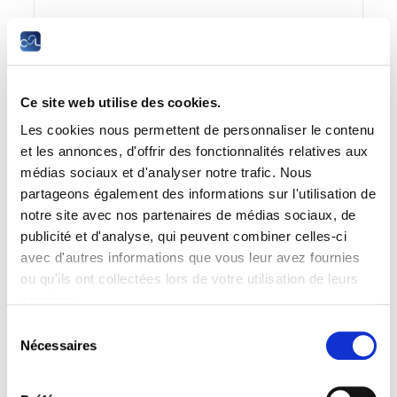
14 décembre 2021
GoFormation N°8-2021
FR
Ce site web utilise des cookies.
Les cookies nous permettent de personnaliser le contenu
Sommaire
et les annonces, d'offrir des fonctionnalités relatives aux
médias sociaux et d'analyser notre trafic. Nous
partageons également des informations sur l'utilisation de
23 novembre 2021
notre site avec nos partenaires de médias sociaux, de
publicité et d'analyse, qui peuvent combiner celles-ci
GoFormation N°7-2021
avec d'autres informations que vous leur avez fournies
FR
ou qu'ils ont collectées lors de votre utilisation de leurs
services.
Sélection
Sommaire
Nécessaires
du
consentement