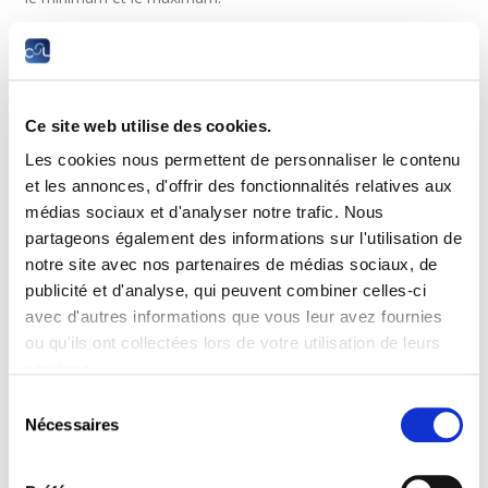
Les cotisations volontaires sont fiscalement déductibles.
Je réduis mon temps de travail à 50 %,
puis-je continuer à cotiser comme si je
Ce site web utilise des cookies.
travaillais à temps-plein ?
Les cookies nous permettent de personnaliser le contenu
Pas forcément. Le montant sur base duquel vous pouvez
et les annonces, d'offrir des fonctionnalités relatives aux
vous assurer volontairement dépend de la moyenne de vos 5
médias sociaux et d'analyser notre trafic. Nous
meilleurs revenus annuels. Si, pour votre tâche actuelle, vous
partageons également des informations sur l'utilisation de
gagner plus que 50 % de la moyenne de vos 5 meilleurs
notre site avec nos partenaires de médias sociaux, de
revenus annuels, vous ne pouvez pas cotiser comme si vous
publicité et d'analyse, qui peuvent combiner celles-ci
travailliez à temps plein.
avec d'autres informations que vous leur avez fournies
Quel est le coût d’une telle assurance
ou qu'ils ont collectées lors de votre utilisation de leurs
volontaire ?
services.
Sélection
Le coût de l’assurance volontaire correspond à 17 % du
Nécessaires
du
montant sur base duquel vous vous assurez volontairement.
consentement
Ainsi, si vous vous assurez sur base d’un tiers du salaire