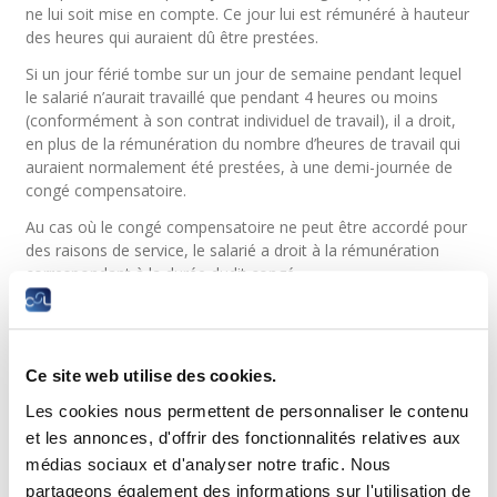
ne lui soit mise en compte. Ce jour lui est rémunéré à hauteur
des heures qui auraient dû être prestées.
Si un jour férié tombe sur un jour de semaine pendant lequel
le salarié n’aurait travaillé que pendant 4 heures ou moins
(conformément à son contrat individuel de travail), il a droit,
en plus de la rémunération du nombre d’heures de travail qui
auraient normalement été prestées, à une demi-journée de
congé compensatoire.
Au cas où le congé compensatoire ne peut être accordé pour
des raisons de service, le salarié a droit à la rémunération
correspondant à la durée dudit congé.
Base légale
Si un jour férié tombe dans une période
Ce site web utilise des cookies.
où le salarié est en arrêt de maladie,
Les cookies nous permettent de personnaliser le contenu
peut-il être récupéré ?
et les annonces, d'offrir des fonctionnalités relatives aux
Deux cas doivent être distingués :
médias sociaux et d'analyser notre trafic. Nous
partageons également des informations sur l'utilisation de