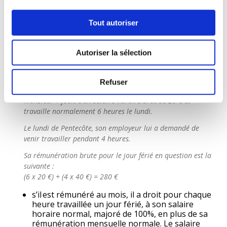
Dans l’hypothèse où un salarié est tenu de travailler un jour
férié légal, sa rémunération se détermine comme suit :
Tout autoriser
s’il est rémunéré à l’heure, il a droit, pour
chaque heure travaillée un jour férié légal, à
Autoriser la sélection
son salaire horaire normal, majoré de 100%, en
plus de son salaire habituel ;
Refuser
Exemple
:
Monsieur Y jouit d’un salaire horaire brut de 20 € et
travaille normalement 6 heures le lundi.
Le lundi de Pentecôte, son employeur lui a demandé de
venir travailler pendant 4 heures.
Sa rémunération brute pour le jour férié en question est la
suivante :
(6 x 20 €) + (4 x 40 €) = 280 €
s’il est rémunéré au mois, il a droit pour chaque
heure travaillée un jour férié, à son salaire
horaire normal, majoré de 100%, en plus de sa
rémunération mensuelle normale. Le salaire