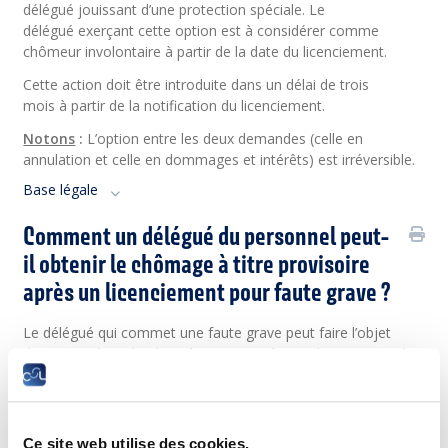
délégué jouissant d’une protection spéciale. Le
délégué exerçant cette option est à considérer comme
chômeur involontaire à partir de la date du licenciement.
Cette action doit être introduite dans un délai de trois
mois à partir de la notification du licenciement.
Notons
:
L’option entre les deux demandes (celle en
annulation et celle en dommages et intérêts) est irréversible.
Base légale
Comment un délégué du personnel peut-
il obtenir le chômage à titre provisoire
après un licenciement pour faute grave ?
Le délégué qui commet une faute grave peut faire l’objet
d’une mise à pied et l’employeur peut demander en justice la
résolution de son contrat de travail.
Si le Tribunal du travail refuse de faire droit à la demande de
l’employeur, la mise à pied est annulée et ses effets
Ce site web utilise des cookies.