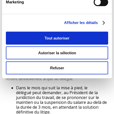
Marketing
délégué qui commet une faute grave. Cette décision devra se
faire par écrit et énoncer avec précision le ou les faits
reprochés au délégué et les circonstances qui sont de
nature à leur attribuer le caractère d’un motif grave.
Afficher les détails
Le ou les faits ou fautes reprochés au délégué ne
peuvent être invoqués au-delà d’un délai d’un mois à compter
Tout autoriser
du jour où la partie qui l’invoque en a eu
connaissance, à moins que ce fait n’ait donné lieu à l’exercice
de poursuites pénales.
Autoriser la sélection
Pendant les 3 mois suivant la date de notification, le délégué
conserve son salaire ainsi que les indemnités et autres
Refuser
avantages auxquels il aurait pu prétendre si son contrat était
maintenu. Ces salaires, indemnités et autres avantages
restent définitivement acquis au délégué.
Dans le mois qui suit la mise à pied, le
délégué peut demander, au Président de la
juridiction du travail, de se prononcer sur le
maintien ou la suspension du salaire au-delà de
la durée de 3 mois, en attendant la solution
définitive du litige.