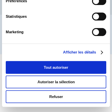
Préférences
CSL
LLLC
CEFOS
Contact
Jobs
Inscription Newsletters
Statistiques
Mention légale
Protection des données
Lanceurs d’alerte
Marketing
® CHAMBRE DES SALARIÉS 2026
Afficher les détails
Tout autoriser
Autoriser la sélection
Refuser