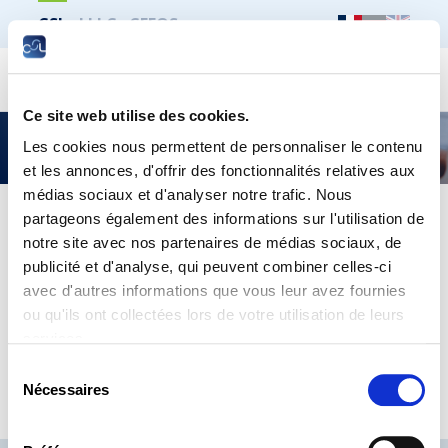
CSL
LLLC
CEFOS
Recher
Ce site web utilise des cookies.
Publication CSL
Les cookies nous permettent de personnaliser le contenu
et les annonces, d'offrir des fonctionnalités relatives aux
médias sociaux et d'analyser notre trafic. Nous
partageons également des informations sur l'utilisation de
notre site avec nos partenaires de médias sociaux, de
Imprimer toute la page
publicité et d'analyse, qui peuvent combiner celles-ci
avec d'autres informations que vous leur avez fournies
L’assurance accident
ou qu'ils ont collectées lors de votre utilisation de leurs
services.
Trouvez plus d’informations dans notre publication
Sélection
téléchargeable
ICI
Nécessaires
du
consentement