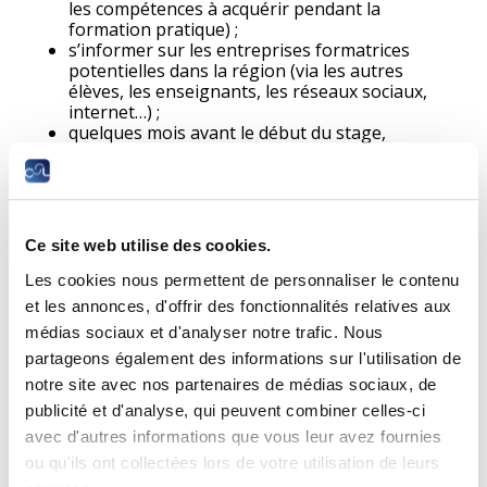
les compétences à acquérir pendant la
formation pratique) ;
s’informer sur les entreprises formatrices
potentielles dans la région (via les autres
élèves, les enseignants, les réseaux sociaux,
internet…) ;
quelques mois avant le début du stage,
contacter les entreprises par téléphone, par
courrier ou en s’y rendant personnellement ;
proposer l’entreprise disposée à te prendre en
stage à l’office des stages qui vérifiera si cette
entreprise est autorisée à former des
Ce site web utilise des cookies.
stagiaires.
Les cookies nous permettent de personnaliser le contenu
Si l’élève stagiaire n’a pas trouvé d’organisme de formation
et les annonces, d'offrir des fonctionnalités relatives aux
malgré les démarches qu’il a entreprises, il peut demander le
médias sociaux et d'analyser notre trafic. Nous
soutien de l’Office des stages.
partageons également des informations sur l'utilisation de
(
dernière
mise à jour au 20.04.2021)
notre site avec nos partenaires de médias sociaux, de
publicité et d'analyse, qui peuvent combiner celles-ci
Faut-il signer une convention de stage ?
avec d'autres informations que vous leur avez fournies
ou qu'ils ont collectées lors de votre utilisation de leurs
Oui, une convention de stage de formation doit être établie