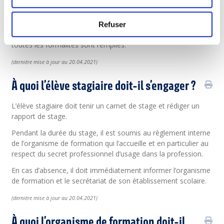
les droits et devoirs des parties contractantes.
L’office des stages dispose d’un modèle de convention de
Refuser
stage de formation prédéfini qu’il te fera signer dès que
toutes les formalités sont remplies.
(
dernière
mise à jour au 20.04.2021)
À quoi l’élève stagiaire doit-il s’engager ?
L’élève stagiaire doit tenir un carnet de stage et rédiger un
rapport de stage.
Pendant la durée du stage, il est soumis au règlement interne
de l’organisme de formation qui l’accueille et en particulier au
respect du secret professionnel d’usage dans la profession.
En cas d’absence, il doit immédiatement informer l’organisme
de formation et le secrétariat de son établissement scolaire.
(
dernière
mise à jour au 20.04.2021)
À quoi l’organisme de formation doit-il