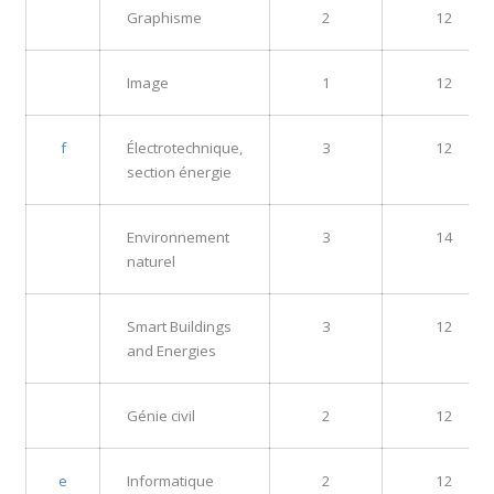
Graphisme
2
12
Image
1
12
f
Électrotechnique,
3
12
section énergie
Environnement
3
14
naturel
Smart Buildings
3
12
and Energies
Génie civil
2
12
e
Informatique
2
12