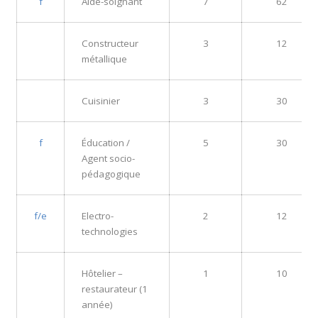
f
Aide-soignant
7
62
Constructeur
3
12
métallique
Cuisinier
3
30
f
Éducation /
5
30
Agent socio-
pédagogique
f/e
Electro-
2
12
technologies
Hôtelier –
1
10
restaurateur (1
année)