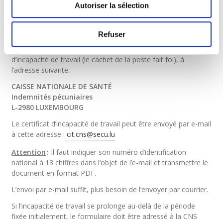
la date de l’établissement du constat de
Autoriser la sélection
l’incapacité de travail ;
facultativement le code de la maladie.
Refuser
Le salarié adresse le premier volet du formulaire – c’est-à-dire
l’original – au plus tard avant l’expiration du troisième jour
d’incapacité de travail (le cachet de la poste fait foi), à
l’adresse suivante :
CAISSE NATIONALE DE SANTÉ
Indemnités pécuniaires
L-2980 LUXEMBOURG
Le certificat d’incapacité de travail peut être envoyé par e-mail
à cette adresse :
cit.cns@secu.lu
Attention
:
Il faut indiquer son numéro d’identification
national à 13 chiffres dans l’objet de l’e-mail et transmettre le
document en format PDF.
L’envoi par e-mail suffit, plus besoin de l’envoyer par courrier.
Si l’incapacité de travail se prolonge au-delà de la période
fixée initialement, le formulaire doit être adressé à la CNS