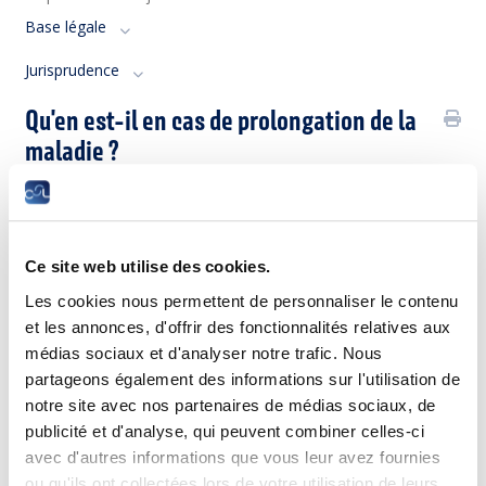
Base légale
Jurisprudence
Qu'en est-il en cas de prolongation de la
maladie ?
Les deux obligations d’informations (décrites à la question
précédente) sont également à appliquer en cas de
prolongation de la maladie.
Ce site web utilise des cookies.
Base légale
Les cookies nous permettent de personnaliser le contenu
Jurisprudence
et les annonces, d'offrir des fonctionnalités relatives aux
médias sociaux et d'analyser notre trafic. Nous
Quelles sont les obligations du salarié
partageons également des informations sur l'utilisation de
envers la CNS ?
notre site avec nos partenaires de médias sociaux, de
publicité et d'analyse, qui peuvent combiner celles-ci
Dans tous les cas où un certificat médical d’incapacité de
avec d'autres informations que vous leur avez fournies
travail est requis, l’assuré déclare l’incapacité, ainsi que son
ou qu'ils ont collectées lors de votre utilisation de leurs