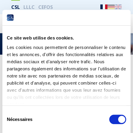
CSL
LLLC
CEFOS
Recher
Ce site web utilise des cookies.
Alcool, toxicomanie, tabagisme
Les cookies nous permettent de personnaliser le contenu
et les annonces, d'offrir des fonctionnalités relatives aux
médias sociaux et d'analyser notre trafic. Nous
partageons également des informations sur l'utilisation de
Imprimer toute la page
notre site avec nos partenaires de médias sociaux, de
publicité et d'analyse, qui peuvent combiner celles-ci
avec d'autres informations que vous leur avez fournies
Publication CSL
ou qu'ils ont collectées lors de votre utilisation de leurs
services.
Trouvez plus d’informations dans notre publication
La santé
au Luxembourg
téléchargeable
ICI
Sélection
Nécessaires
du
consentement