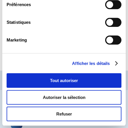
Préférences
Topic suivant
Statistiques
Publications CSL
Marketing
LIRE
Afficher les détails
CSL
LLLC
CEFOS
Tout autoriser
Contact
Jobs
Inscription Newsletters
Autoriser la sélection
Mention légale
Protection des données
Lanceurs d’alerte
Refuser
® CHAMBRE DES SALARIÉS 2026