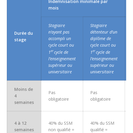
Indemnisation minimale par
mois
Stagiaire
Stagiaire
n’ayant pas
détenteur d’un
Durée du
accompli un
diplôme de
stage
cycle court ou
cycle court ou
er
er
1
cycle de
1
cycle de
l’enseignement
l’enseignement
supérieur ou
supérieur ou
universitaire
universitaire
Moins de
Pas
Pas
4
obligatoire
obligatoire
semaines
4 à 12
40% du SSM
40% du SSM
semaines
non qualifié =
qualifié =