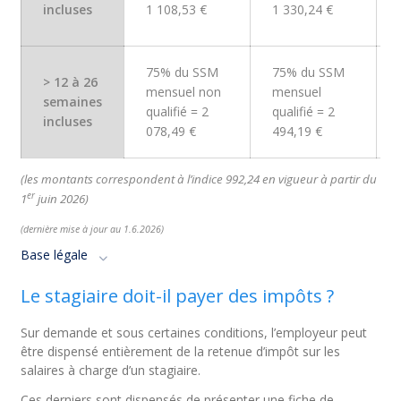
incluses
1 108,53 €
1 330,24 €
75% du SSM
75% du SSM
> 12 à 26
mensuel non
mensuel
semaines
qualifié = 2
qualifié = 2
incluses
078,49 €
494,19 €
(les montants correspondent à l’indice
992,24
en vigueur à partir du
er
1
juin
2026
)
(dernière mise à jour au 1
.6
.
2026
)
Base légale
Le stagiaire doit-il payer des impôts ?
Sur demande et sous certaines conditions, l’employeur peut
être dispensé entièrement de la retenue d’impôt sur les
salaires à charge d’un stagiaire.
Ces derniers sont dispensés de présenter une fiche de