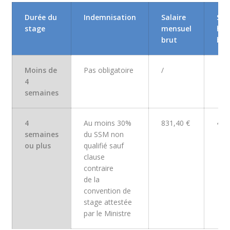
Durée du
Indemnisation
Salaire
Sal
stage
mensuel
hor
brut
bru
Moins de
Pas obligatoire
/
/
4
semaines
4
Au moins
30%
831,40 €
4,8
semaines
du SSM non
ou plus
qualifié sauf
clause
contraire
de la
convention de
stage attestée
par le Ministre