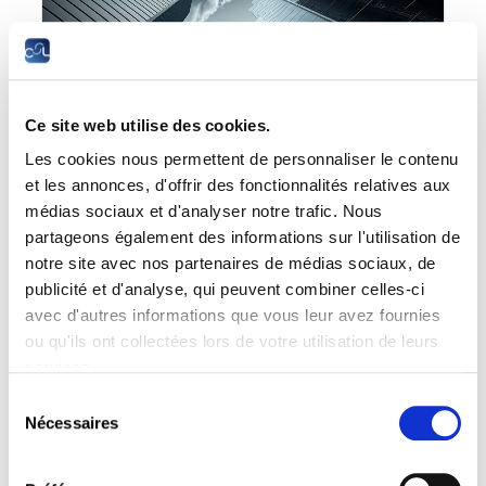
Ce site web utilise des cookies.
Les cookies nous permettent de personnaliser le contenu
et les annonces, d'offrir des fonctionnalités relatives aux
Conférences | Colloques
médias sociaux et d'analyser notre trafic. Nous
partageons également des informations sur l'utilisation de
25 mars 2026
notre site avec nos partenaires de médias sociaux, de
publicité et d'analyse, qui peuvent combiner celles-ci
CAPITAL, POUVOIR & SOCIÉTÉ – L’héritage de
avec d'autres informations que vous leur avez fournies
Spinoza
ou qu'ils ont collectées lors de votre utilisation de leurs
services.
LIRE
Sélection
Nécessaires
du
consentement