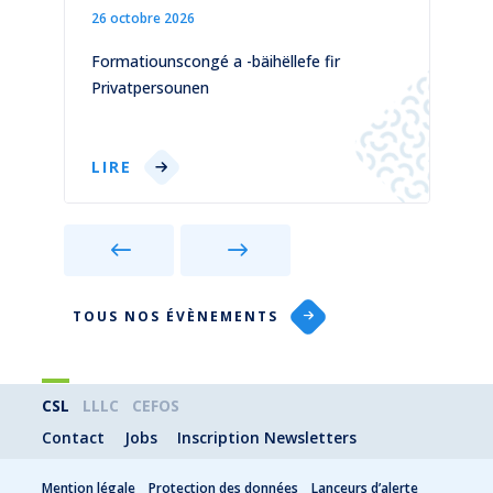
26 octobre 2026
1
)
Formatiounscongé a -bäihëllefe fir
C
Privatpersounen
p
LIRE
TOUS NOS ÉVÈNEMENTS
CSL
LLLC
CEFOS
Contact
Jobs
Inscription Newsletters
Mention légale
Protection des données
Lanceurs d’alerte