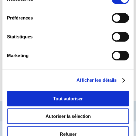
du
consentement
Préférences
Les frontaliers et les pensions
Statistiques
LIRE
Marketing
Afficher les détails
Tout autoriser
CSL
LLLC
CEFOS
Contact
Jobs
Inscription Newsletters
Autoriser la sélection
Mention légale
Protection des données
Lanceurs d’alerte
Refuser