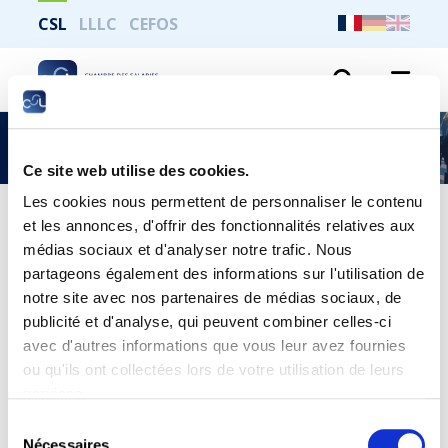
CSL
LLLC
CEFOS
Recher
Frontaliers
Ce site web utilise des cookies.
Les cookies nous permettent de personnaliser le contenu
et les annonces, d'offrir des fonctionnalités relatives aux
médias sociaux et d'analyser notre trafic. Nous
Les frontaliers et le chômage
partageons également des informations sur l'utilisation de
notre site avec nos partenaires de médias sociaux, de
LIRE
publicité et d'analyse, qui peuvent combiner celles-ci
avec d'autres informations que vous leur avez fournies
ou qu'ils ont collectées lors de votre utilisation de leurs
services.
Sélection
Nécessaires