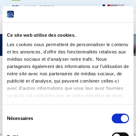
CSL
LLLC
CEFOS
Recher
Ce site web utilise des cookies.
Publication CSL
Les cookies nous permettent de personnaliser le contenu
et les annonces, d'offrir des fonctionnalités relatives aux
médias sociaux et d'analyser notre trafic. Nous
partageons également des informations sur l'utilisation de
notre site avec nos partenaires de médias sociaux, de
Imprimer toute la page
publicité et d'analyse, qui peuvent combiner celles-ci
avec d'autres informations que vous leur avez fournies
La durée du travail
ou qu'ils ont collectées lors de votre utilisation de leurs
services.
Trouvez plus d’informations dans notre publication
Sélection
téléchargeable
ICI
Nécessaires
du
consentement