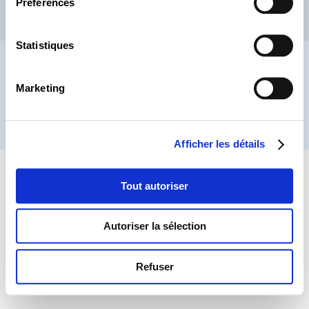
Préférences
CSL
LLLC
CEFOS
Contact
Jobs
Inscription Newsletters
Statistiques
Mention légale
Protection des données
Lanceurs d’alerte
Marketing
® CHAMBRE DES SALARIÉS 2026
Afficher les détails
Tout autoriser
Autoriser la sélection
Refuser