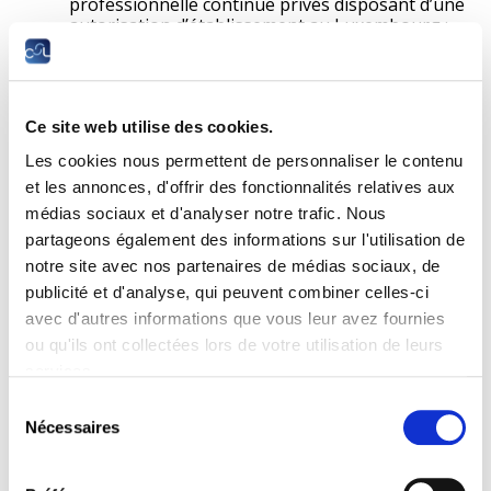
professionnelle continue privés disposant d’une
autorisation d’établissement au Luxembourg ;
par les organismes de formation
professionnelle continue légalement établis
dans un pays membre de l’UE ou dans un pays
ayant ratifié un traité bilatéral avec le
Ce site web utilise des cookies.
Luxembourg sur cette matière et disposant
d’une autorisation dans le pays d’origine ;
Les cookies nous permettent de personnaliser le contenu
les entreprises, fournisseurs de matériel et de
et les annonces, d'offrir des fonctionnalités relatives aux
services favorisant le progrès technologique et
dispensant une formation en relation avec ce
médias sociaux et d'analyser notre trafic. Nous
matériel ;
partageons également des informations sur l'utilisation de
les prestataires bénéficiant d’un agrément de la
notre site avec nos partenaires de médias sociaux, de
part du ministère de la Santé.
publicité et d'analyse, qui peuvent combiner celles-ci
Pour éviter un double financement de la part de l’État, ne sont
avec d'autres informations que vous leur avez fournies
pas éligibles les formations prévues et cofinancées par
ou qu'ils ont collectées lors de votre utilisation de leurs
d’autres dispositions légales (notamment formations faisant
services.
partie intégrante d’un plan ou projet de formation, congé
Sélection
formation des représentants du personnel).
Nécessaires
du
Les formations doivent se dérouler pendant la durée normale
consentement
de travail.