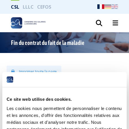
CSL
LLLC
CEFOS
Recher
Fin du contrat du fait de la maladie
Imprimer toute la page
Quel peut être l’effet de la maladie
prolongée sur le contrat de travail ?
Ce site web utilise des cookies.
Les cookies nous permettent de personnaliser le contenu
Le contrat de travail du salarié cesse de plein droit le jour de
et les annonces, d'offrir des fonctionnalités relatives aux
l’épuisement de ses droits à l’indemnité pécuniaire de maladie
médias sociaux et d'analyser notre trafic. Nous
qui lui est accordée conformément aux dispositions du Code