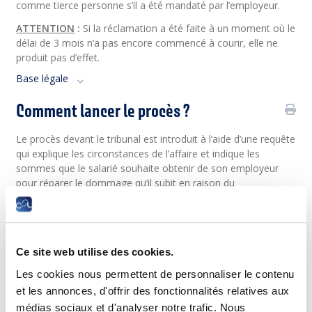
comme tierce personne s’il a été mandaté par l’employeur.
ATTENTION
:
Si la réclamation a été faite à un moment où le
délai de 3 mois n’a pas encore commencé à courir, elle ne
produit pas d’effet.
Base légale
Comment lancer le procès ?
Le procès devant le tribunal est introduit à l’aide d’une requête
qui explique les circonstances de l’affaire et indique les
sommes que le salarié souhaite obtenir de son employeur
pour réparer le dommage qu’il subit en raison du
licenciement.
Cette requête peut être rédigée soit par le salarié lui-même,
soit par un avocat. Elle doit être déposée en plusieurs
exemplaires auprès du greffe du Tribunal du travail qui
Ce site web utilise des cookies.
convoque les parties à l’audience.
Les cookies nous permettent de personnaliser le contenu
Modèles-types
et les annonces, d'offrir des fonctionnalités relatives aux
médias sociaux et d'analyser notre trafic. Nous