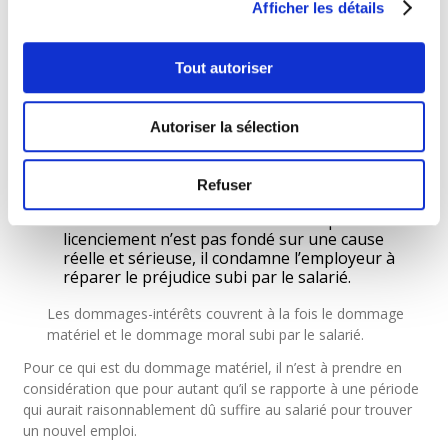
Afficher les détails
Si le tribunal conclut à l’irrégularité formelle du
licenciement en raison de la violation d’une
formalité substantielle, sans que le licenciement
ne soit abusif quant au fond, il condamne
Tout autoriser
l’employeur à verser au salarié une indemnité
qui ne peut être supérieure à un mois de
salaire.
Autoriser la sélection
Cette indemnité ne peut être accordée lorsque le tribunal
juge le licenciement abusif quant au fond.
Refuser
Si le tribunal arrive à la conclusion que le
licenciement n’est pas fondé sur une cause
réelle et sérieuse, il condamne l’employeur à
réparer le préjudice subi par le salarié.
Les dommages-intérêts couvrent à la fois le dommage
matériel et le dommage moral subi par le salarié.
Pour ce qui est du dommage matériel, il n’est à prendre en
considération que pour autant qu’il se rapporte à une période
qui aurait raisonnablement dû suffire au salarié pour trouver
un nouvel emploi.