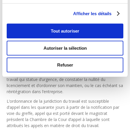
De même, aucun salarié ne peut faire l’objet de représailles
pour avoir témoigné des agissements de harcèlement sexuel
Afficher les détails
ou pour les avoir relatés.
Toute disposition ou tout acte contraire à ce qui précède, et
Tout autoriser
notamment toute résiliation du contrat de travail en violation
de ces règles, est nul de plein droit. Cette nullité doit
néanmoins être invoquée par le salarié concerné devant le
Autoriser la sélection
juge compétent.
Ainsi en cas de licenciement le salarié victime peut demander,
Refuser
dans les quinze jours qui suivent la notification de la
résiliation, par simple requête au président de la juridiction du
travail qui statue d’urgence, de constater la nullité du
licenciement et d’ordonner son maintien, ou le cas échéant sa
réintégration dans l’entreprise.
L’ordonnance de la juridiction du travail est susceptible
d’appel dans les quarante jours à partir de la notification par
voie du greffe, appel qui est porté devant le magistrat
président la Chambre de la Cour d’appel à laquelle sont
attribués les appels en matière de droit du travail.