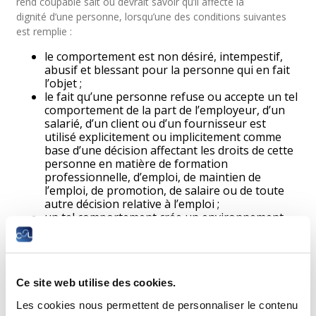
rend coupable sait ou devrait savoir qu’il affecte la
dignité d’une personne, lorsqu’une des conditions suivantes
est remplie :
le comportement est non désiré, intempestif,
abusif et blessant pour la personne qui en fait
l’objet ;
le fait qu’une personne refuse ou accepte un tel
comportement de la part de l’employeur, d’un
salarié, d’un client ou d’un fournisseur est
utilisé explicitement ou implicitement comme
base d’une décision affectant les droits de cette
personne en matière de formation
professionnelle, d’emploi, de maintien de
l’emploi, de promotion, de salaire ou de toute
autre décision relative à l’emploi ;
un tel comportement crée un environnement
intimidant, hostile, dégradant, humiliant ou
offensant à l’égard de la personne qui en fait
l’objet.
Le comportement visé peut être physique, verbal ou non
Ce site web utilise des cookies.
verbal.
Les cookies nous permettent de personnaliser le contenu