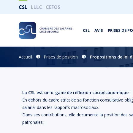
CSL
LLLC
CEFOS
CSL
AVIS
PRISES DE P
Accueil
Prises de position
Propositions de loi d
La CSL est un organe de réflexion socioéconomique
En dehors du cadre strict de sa fonction consultative obl
salarial dans les rapports macrosociaux.
Dans ses contributions, elle documente la position des salar
patronales.