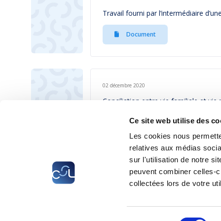
Travail fourni par l’intermédiaire d’u
Document
02 décembre 2020
Conciliation entre vie familiale et vie
Ce site web utilise des co
Document
Les cookies nous permetten
relatives aux médias socia
sur l'utilisation de notre 
peuvent combiner celles-ci
collectées lors de votre uti
CSL
LLLC
CEFOS
Sélection