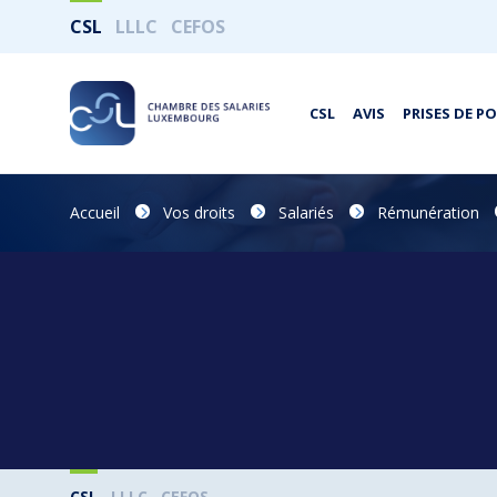
CSL
LLLC
CEFOS
CSL
AVIS
PRISES DE P
Accueil
Vos droits
Salariés
Rémunération
CSL
LLLC
CEFOS