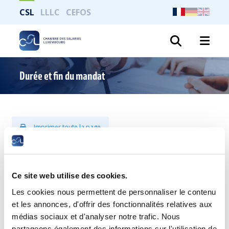
CSL
LLLC
CEFOS
Recher
Durée et fin du mandat
Imprimer toute la page
Les délégués sont en principe élus pour un terme de 5 ans et
leur mandat est renouvelable.
Ce site web utilise des cookies.
Leur mandat prend néanmoins fin :
Les cookies nous permettent de personnaliser le contenu
et les annonces, d'offrir des fonctionnalités relatives aux
en cas de non-réélection comme membre
titulaire ou suppléant, dès que l’installation de
médias sociaux et d'analyser notre trafic. Nous
la délégation a eu lieu ;
partageons également des informations sur l'utilisation de