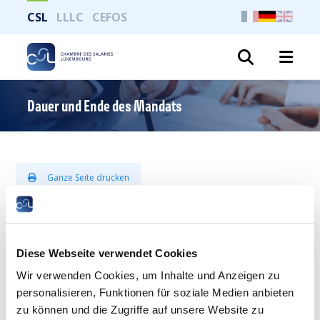
CSL
LLLC
CEFOS
Suche
Dauer und Ende des Mandats
Ganze Seite drucken
Personaldelegierte werden im Allgemeinen für eine Dauer von
5 Jahren gewählt und ihr Mandat kann verlängert werden.
Diese Webseite verwendet Cookies
Gleichwohl endet ihr Mandat aber in den nachstehenden
Wir verwenden Cookies, um Inhalte und Anzeigen zu
Fällen:
personalisieren, Funktionen für soziale Medien anbieten
wenn der Delegierte bei der Einsetzung der
zu können und die Zugriffe auf unsere Website zu
Personaldelegation nicht mehr als Vollmitglied