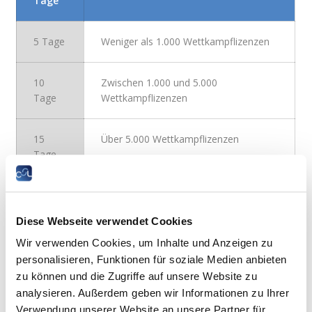
Tage
5 Tage
Weniger als 1.000 Wettkampflizenzen
10
Zwischen 1.000 und 5.000
Tage
Wettkampflizenzen
15
Über 5.000 Wettkampflizenzen
Tage
HINWEIS:
Für administrative Leiter, die Mitglieder des
Verwaltungsorgans eines anerkannten Sportverbandes sind,
der keine Wettkampflizenzen besitzt, beträgt die maximale
Diese Webseite verwendet Cookies
jährliche Dauer des Sporturlaubs pro anerkanntem
Wir verwenden Cookies, um Inhalte und Anzeigen zu
Sportverband zwei Tage.
personalisieren, Funktionen für soziale Medien anbieten
(Letzte Aktualisierung am 14.05.2024)
zu können und die Zugriffe auf unsere Website zu
analysieren. Außerdem geben wir Informationen zu Ihrer
Verwendung unserer Website an unsere Partner für