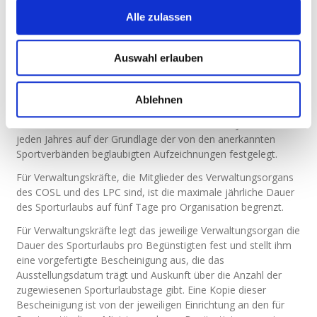
6 Tage
Über 200 Wettkampflizenzen
Alle zulassen
HINWEIS:
Für Verwaltungskräfte, die Mitglieder des
Verwaltungsorgans eines anerkannten Vereins sind und keine
Auswahl erlauben
Wettbewerbslizenzen besitzen, ist die maximale jährliche
Dauer des Sporturlaubs pro angeschlossenen Verein auf zwei
Ablehnen
Tage festgelegt.
Die Anzahl der Wettbewerbslizenzen wird am 1. Januar eines
jeden Jahres auf der Grundlage der von den anerkannten
Sportverbänden beglaubigten Aufzeichnungen festgelegt.
Für Verwaltungskräfte, die Mitglieder des Verwaltungsorgans
des COSL und des LPC sind, ist die maximale jährliche Dauer
des Sporturlaubs auf fünf Tage pro Organisation begrenzt.
Für Verwaltungskräfte legt das jeweilige Verwaltungsorgan die
Dauer des Sporturlaubs pro Begünstigten fest und stellt ihm
eine vorgefertigte Bescheinigung aus, die das
Ausstellungsdatum trägt und Auskunft über die Anzahl der
zugewiesenen Sporturlaubstage gibt. Eine Kopie dieser
Bescheinigung ist von der jeweiligen Einrichtung an den für