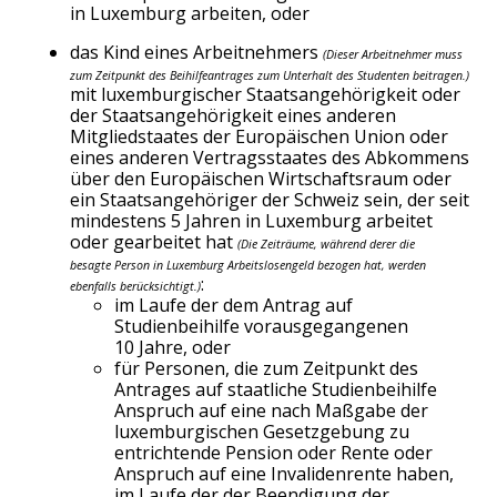
in Luxemburg arbeiten, oder
das Kind eines Arbeitnehmers
(
Dieser Ar
beitnehmer muss
zum Zeitpunkt
des Beihil
feantrages zum Unterhalt des
Studenten beitragen.)
mit luxemburgischer Staatsangehörigkeit oder
der Staatsangehörigkeit eines anderen
Mitgliedstaates der Europäischen Union oder
eines anderen Vertragsstaates des Abkommens
über den Europäischen Wirtschaftsraum oder
ein Staatsangehöriger der Schweiz sein, der seit
mindestens 5 Jahren in Luxemburg arbeitet
oder gearbeitet hat
(
Die Zeiträu
me, während derer die
besagte
Person i
n Luxemburg Arbeitslosengeld
bezogen hat, werden
:
ebenfalls berücksichtigt.
)
im Laufe der dem Antrag auf
Studienbeihilfe vorausgegangenen
10 Jahre, oder
für Personen, die zum Zeitpunkt des
Antrages auf staatliche Studienbeihilfe
Anspruch auf eine nach Maßgabe der
luxemburgischen Gesetzgebung zu
entrichtende Pension oder Rente oder
Anspruch auf eine Invalidenrente haben,
im Laufe der der Beendigung der