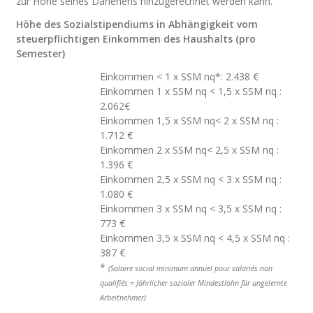
zur Höhe seines Darlehens hinzugerechnet werden kann.
Höhe des Sozialstipendiums in Abhängigkeit vom
steuerpflichtigen Einkommen des Haushalts (pro
Semester)
Einkommen < 1 x SSM nq*: 2.438 €
Einkommen 1 x SSM nq < 1,5 x SSM nq :
2.062€
Einkommen 1,5 x SSM nq< 2 x SSM nq :
1.712 €
Einkommen 2 x SSM nq< 2,5 x SSM nq :
1.396 €
Einkommen 2,5 x SSM nq < 3 x SSM nq :
1.080 €
Einkommen 3 x SSM nq < 3,5 x SSM nq :
773 €
Einkommen 3,5 x SSM nq < 4,5 x SSM nq :
387 €
*
(Salaire social minimum annuel pour salariés non
qualifiés =
Jährlic
her sozialer Mindestlohn für
ungelernte
Arbeitnehmer
)