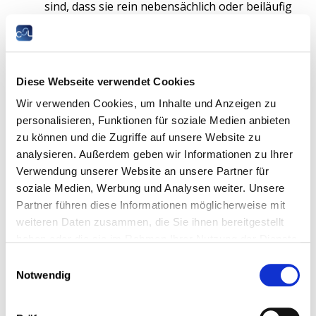
sind, dass sie rein nebensächlich oder beiläufig
sind;
ein Arbeitnehmer, der eine tatsächliche und
tatsächliche selbständige Erwerbstätigkeit
ausübt, mit Ausnahme von Tätigkeiten, die so
begrenzt sind, dass sie als rein geringfügig
Diese Webseite verwendet Cookies
oder nebensächlich angesehen werden können,
und der dem Großherzogtum Luxemburg
Wir verwenden Cookies, um Inhalte und Anzeigen zu
zwangsweise und ständig angegliedert ist;
personalisieren, Funktionen für soziale Medien anbieten
eine Person, die den Status eines
zu können und die Zugriffe auf unsere Website zu
Arbeitnehmers beibehält oder einer der
folgenden Kategorien angehört: eine Person,
analysieren. Außerdem geben wir Informationen zu Ihrer
die eine nach den luxemburgischen
Verwendung unserer Website an unsere Partner für
Rechtsvorschriften geschuldete Rente bezieht,
soziale Medien, Werbung und Analysen weiter. Unsere
und ein Arbeitnehmer, der eine Invaliditätsrente
Partner führen diese Informationen möglicherweise mit
bezieht.
weiteren Daten zusammen, die Sie ihnen bereitgestellt
Einführung eines Kriteriums, das eine
haben oder die sie im Rahmen Ihrer Nutzung der Dienste
definitive Verbindung zu Luxemburg
gesammelt haben.
Einwilligungsauswahl
herstellt
Notwendig
Als zusätzliches Förderkriterium wird die Tatsache eingeführt,