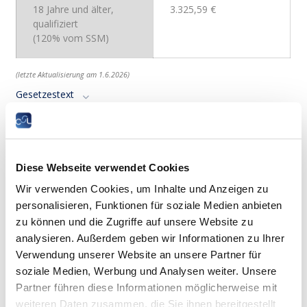
18 Jahre und älter,
3.325,59
€
qualifiziert
(120% vom SSM)
(letzte Aktualisierung am 1.6.2026)
Gesetzestext
Rechtsprechung
Unter welchen Umständen kann ein
Diese Webseite verwendet Cookies
Arbeitnehmer sich auf den sozialen
Mindestlohn für gelernte Arbeitnehmer
Wir verwenden Cookies, um Inhalte und Anzeigen zu
personalisieren, Funktionen für soziale Medien anbieten
berufen?
zu können und die Zugriffe auf unsere Website zu
Auf den sozialen Mindestlohn für gelernte Arbeitnehmer kann
analysieren. Außerdem geben wir Informationen zu Ihrer
sich ein Arbeitnehmer berufen, der mindestens im Besitz der
Verwendung unserer Website an unsere Partner für
nachstehenden Qualifikationen ist:
soziale Medien, Werbung und Analysen weiter. Unsere
Partner führen diese Informationen möglicherweise mit
eines beruflichen Befähigungsnachweises
(Certificat d’aptitude technique et
weiteren Daten zusammen, die Sie ihnen bereitgestellt