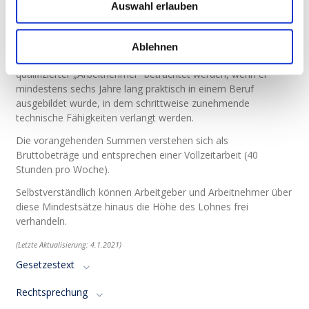
Auswahl erlauben
(Arrêt de la Cour d’appel du 27 juin 2013, n°26885 du rôle,
InfosJuridiques N°7/2013-3)
In Berufen, in denen die Ausbildung nicht mit einer offiziellen
Ablehnen
Bescheinigung abgeschlossen wird, kann ein Arbeitnehmer als
qualifizierter „Arbeitnehmer“ betrachtet werden, wenn er
mindestens sechs Jahre lang praktisch in einem Beruf
ausgebildet wurde, in dem schrittweise zunehmende
technische Fähigkeiten verlangt werden.
Die vorangehenden Summen verstehen sich als
Bruttobeträge und entsprechen einer Vollzeitarbeit (40
Stunden pro Woche).
Selbstverständlich können Arbeitgeber und Arbeitnehmer über
diese Mindestsätze hinaus die Höhe des Lohnes frei
verhandeln.
(Letzte Aktualisierung: 4.1.2021)
Gesetzestext
Rechtsprechung