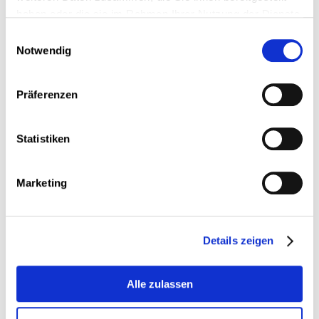
professionnelle, CATP) oder eines Diplomes
haben oder die sie im Rahmen Ihrer Nutzung der Dienste
über die berufliche Reife (Diplôme d’aptitude
gesammelt haben.
Einwilligungsauswahl
professionnelle, DAP) der technischen
Notwendig
Sekundarschule;
eines praktischen beruflichen
Befähigungsnachweises (Certificat de capacité
manuelle, CCM) oder eines
Präferenzen
Berufsbefähigungszeugnisses (Certificat de
capacité professionnelle, CCP) mit mindestens 2
Jahren einschlägiger Berufserfahrung;
Statistiken
eines technischen beruflichen
Einführungszeugnisses (Certificat d’initiation
technique et professionnelle, CITP) mit
Marketing
mindestens 5 Jahren einschlägiger
Berufserfahrung.
Der Mindestlohn eines gelernten Arbeitnehmers beläuft sich
Details zeigen
auf den monatlichen sozialen Bruttomindestlohn für
qualifizierte Arbeitnehmer (siehe
Sozialparameter
).
Dieser Betrag steht auch einem Arbeitnehmer zu, der seit
Alle zulassen
mindestens 10 Jahren in dem betreffenden Beruf tätig ist,
auch wenn er keine offiziellen Zeugnisse vorweisen kann.