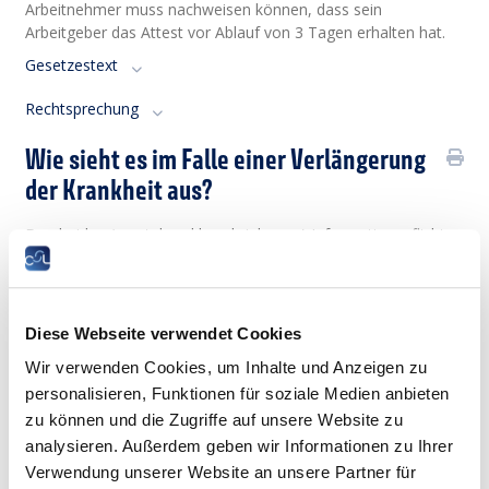
Arbeitnehmer muss nachweisen können, dass sein
Arbeitgeber das Attest vor Ablauf von 3 Tagen erhalten hat.
Gesetzestext
Rechtsprechung
Wie sieht es im Falle einer Verlängerung
der Krankheit aus?
Den beiden (vorstehend beschriebenen) Informationspflichten
ist auch im Falle einer Verlängerung der Krankheit
nachzukommen.
Gesetzestext
Diese Webseite verwendet Cookies
Rechtsprechung
Wir verwenden Cookies, um Inhalte und Anzeigen zu
personalisieren, Funktionen für soziale Medien anbieten
Welche Verpflichtungen hat der
zu können und die Zugriffe auf unsere Website zu
Arbeitnehmer gegenüber der CNS?
analysieren. Außerdem geben wir Informationen zu Ihrer
Verwendung unserer Website an unsere Partner für
In allen Fällen, in denen eine ärztliche Bescheinigung über die