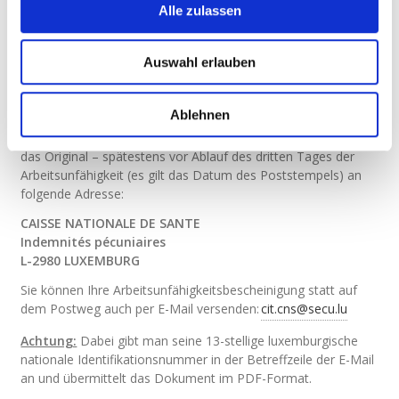
die luxemburgische Identifikationsnummer der
Alle zulassen
betreffenden Person ;
das Datum des Beginns und des Endes der
Arbeitsunfähigkeit ;
Auswahl erlauben
das Datum der Feststellung der
Arbeitsunfähigkeit ;
fakultativ der Code der Krankheit.
Ablehnen
Der Arbeitnehmer sendet den ersten Teil des Formulars – d.h.
das Original – spätestens vor Ablauf des dritten Tages der
Arbeitsunfähigkeit (es gilt das Datum des Poststempels) an
folgende Adresse:
CAISSE NATIONALE DE SANTE
Indemnités pécuniaires
L-2980 LUXEMBURG
Sie können Ihre Arbeitsunfähigkeitsbescheinigung statt auf
dem Postweg auch per E-Mail versenden:
cit.cns@secu.lu
Achtung:
Dabei gibt man seine 13-stellige luxemburgische
nationale Identifikationsnummer in der Betreffzeile der E-Mail
an und übermittelt das Dokument im PDF-Format.