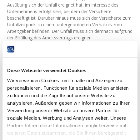
Ausübung sich der Unfall ereignet hat, im Interesse des
Unternehmens erfolgt sein, bei dem der Versicherte
beschäftigt ist. Darüber hinaus muss sich der Versicherte zum
Unfallzeitpunkt in einem untergeordneten Verhältnis zum
Arbeitgeber befinden. Der Unfall muss sich demnach aufgrund
der Erfüllung des Arbeitsvertrags ereignen.
Gesetzestext
Ab wann spricht man von einem
Wegeunfall?
Diese Webseite verwendet Cookies
Wir verwenden Cookies, um Inhalte und Anzeigen zu
Ebenfalls als Arbeitsunfall betrachtet das Gesetz einen Unfall,
personalisieren, Funktionen für soziale Medien anbieten
der sich auf dem Hin- oder Rückweg:
zu können und die Zugriffe auf unsere Website zu
zwischen dem Hauptwohnsitz, einem
analysieren. Außerdem geben wir Informationen zu Ihrer
beständigen Zweitwohnsitz oder jedwedem
Verwendung unserer Website an unsere Partner für
sonstigen Ort, an den sich der Versicherte
gewöhnlich aus familiären Gründen begibt, und
soziale Medien, Werbung und Analysen weiter. Unsere
dem Arbeitsort ereignete;
Partner führen diese Informationen möglicherweise mit
zwischen dem Arbeitsort und dem Restaurant,
weiteren Daten zusammen, die Sie ihnen bereitgestellt
der Kantine oder allgemeiner dem Ort