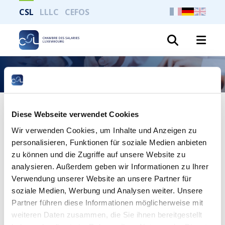
CSL
LLLC
CEFOS
Suche
Begriff “Lohn”
Diese Webseite verwendet Cookies
Ganze Seite drucken
Wir verwenden Cookies, um Inhalte und Anzeigen zu
personalisieren, Funktionen für soziale Medien anbieten
zu können und die Zugriffe auf unsere Website zu
Was ist unter dem Begriff "Lohn" zu
analysieren. Außerdem geben wir Informationen zu Ihrer
verstehen?
Verwendung unserer Website an unsere Partner für
soziale Medien, Werbung und Analysen weiter. Unsere
Der Lohn ist die direkte Gegenleistung für die Arbeit, die der
Partner führen diese Informationen möglicherweise mit
Arbeitnehmer für seinen Arbeitgeber leistet.
weiteren Daten zusammen, die Sie ihnen bereitgestellt
Gesetzestext