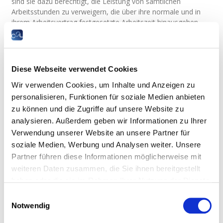
sind sie dazu berechtigt, die Leistung von sämtlichen
Arbeitsstunden zu verweigern, die über ihre normale und in
ihrem Arbeitsvertrag festgesetzte Arbeitszeit hinausgehen.
Gesetzestext
Dürfen schwangere Frauen nachts
Diese Webseite verwendet Cookies
arbeiten?
Wir verwenden Cookies, um Inhalte und Anzeigen zu
Schwangere Frauen sind nicht zur Arbeit zwischen 22.00 Uhr
personalisieren, Funktionen für soziale Medien anbieten
und 6.00 Uhr verpflichtet, wenn dies nach Ansicht des
zu können und die Zugriffe auf unsere Website zu
zuständigen Arbeitsmediziners aus Sicherheits- oder
analysieren. Außerdem geben wir Informationen zu Ihrer
Gesundheitsgründen kontraindiziert ist.
Verwendung unserer Website an unsere Partner für
Das gleiche gilt für stillende Frauen bis zum ersten Geburtstag
soziale Medien, Werbung und Analysen weiter. Unsere
des Kindes.
Partner führen diese Informationen möglicherweise mit
weiteren Daten zusammen, die Sie ihnen bereitgestellt
In diesem Fall muss die Arbeitnehmerin die Freistellung von
der Nachtarbeit bei ihrem Arbeitgeber beantragen, der diesen
haben oder die sie im Rahmen Ihrer Nutzung der Dienste
Antrag an den zuständigen Arbeitsmediziner zur
gesammelt haben.
Einwilligungsauswahl
Stellungnahme weiterleitet.
Notwendig
Ist der Arbeitsmediziner der Ansicht, eine Freistellung von der