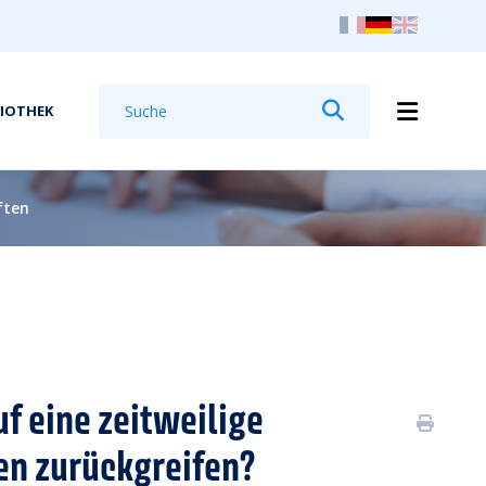
Suchen
LIOTHEK
Suchen
ften
f eine zeitweilige
en zurückgreifen?