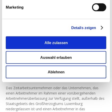
die sie anlässlich der Entsendung nach
Luxemburg ausüben;
Marketing
die Personalien und die Anschrift des Bauherrn,
des Auftraggebers, des Unterauftragnehmers,
ihrer jeweiligen Vertragspartner sowie ihrer
tatsächlichen Vertreter, die mit dem
Details zeigen
entsendenden Arbeitgeber den Vertrag
abschließen;
den Unterbringungsort des entsandten
Alle zulassen
Arbeitnehmers, sofern dieser vom üblichen
Wohnort des Arbeitnehmers abweicht.
Auswahl erlauben
Jede nachträgliche Änderung, insbesondere in Bezug auf die
Bezugsperson oder den Unterbringungsort, muss der ITM auf
die gleiche Weise mitgeteilt werden, unbeschadet der
Ablehnen
Notwendigkeit eines neuen Dienstleistungsvertrags mit einem
anderen Gegenstand.
Das Zeitarbeitsunternehmen oder das Unternehmen, das
einen Arbeitnehmer im Rahmen einer vorübergehenden
Arbeitnehmerüberlassung zur Verfügung stellt, außerhalb des
Staatsgebiets des Großherzogtums Luxemburg
niedergelassen ist und einen Arbeitnehmer in das