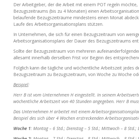
Der Arbeitgeber, der die Arbeit mit einem POT regeln möchte
Bezugszeitraums (bis zu 4 Monaten) einen Arbeitsorganisations
belaufende Bezugszeiträume mindestens einen Monat abdecken
Laufe des Arbeitsorganisationsplans stützen.
In Unternehmen, die sich für einen Bezugszeitraum von weni
Arbeitsorganisationsplans der Dauer des Bezugszeitraums ent
Sollte der Bezugszeitraum von mehreren aufeinanderfolgenden
allesamt innerhalb derselben Frist vor Beginn des entsprechend
Folglich kann die tägliche und wöchentliche Arbeitszeit jedes
Bezugszeitraum zu Bezugszeitraum, von Woche zu Woche oder
Beispiel
:
Herr B ist vom Unternehmen H eingestellt. In seinem Arbeitsvertr
wöchentliche Arbeitszeit von 40 Stunden angegeben. Herr B muss
Das Unternehmen H arbeitet mit einem Arbeitsorganisationspla
Beispiel des sich über 4 Wochen erstreckenden Arbeitsorganisati
Woche 1
: Montag – 6 Std.; Dienstag – 5 Std.; Mittwoch – 8 Std.; 
Woche 2
: Montag – 7 Std.; Dienstag – 8 Std.; Mittwoch – 8 Std.; 