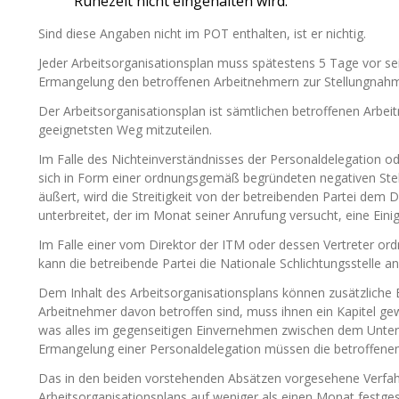
Ruhezeit nicht eingehalten wird.
Sind diese Angaben nicht im POT enthalten, ist er nichtig.
Jeder Arbeitsorganisationsplan muss spätestens 5 Tage vor se
Ermangelung den betroffenen Arbeitnehmern zur Stellungnahm
Der Arbeitsorganisationsplan ist sämtlichen betroffenen Arbe
geeignetsten Weg mitzuteilen.
Im Falle des Nichteinverständnisses der Personaldelegation o
sich in Form einer ordnungsgemäß begründeten negativen Ste
äußert, wird die Streitigkeit von der betreibenden Partei dem 
unterbreitet, der im Monat seiner Anrufung versucht, eine Eini
Im Falle einer vom Direktor der ITM oder dessen Vertreter or
kann die betreibende Partei die Nationale Schlichtungsstelle an
Dem Inhalt des Arbeitsorganisationsplans können zusätzliche
Arbeitnehmer davon betroffen sind, muss ihnen ein Kapitel g
was alles im gegenseitigen Einvernehmen zwischen dem Unter
Ermangelung einer Personaldelegation müssen die betroffenen
Das in den beiden vorstehenden Absätzen vorgesehene Verfahr
Arbeitsorganisationsplans auf weniger als einen Monat festges