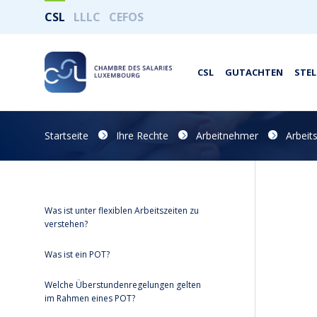
CSL
LLLC
CEFOS
CSL
GUTACHTEN
STE
Startseite
Ihre Rechte
Arbeitnehmer
Arbeit
Was ist unter flexiblen Arbeitszeiten zu
verstehen?
Was ist ein POT?
Welche Überstundenregelungen gelten
im Rahmen eines POT?