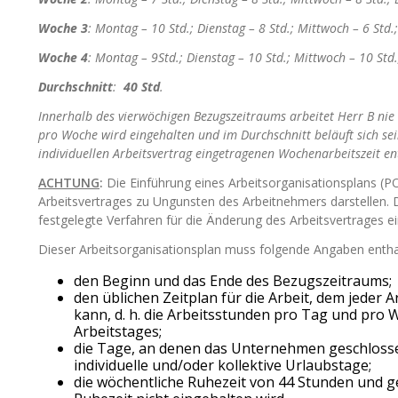
Woche 3
: Montag – 10 Std.; Dienstag – 8 Std.; Mittwoch – 6 Std.
Woche 4
: Montag – 9Std.; Dienstag – 10 Std.; Mittwoch – 10 Std.
Durchschnitt
:
40 Std
.
Innerhalb des vierwöchigen Bezugszeitraums arbeitet Herr B ni
pro Woche wird eingehalten und im Durchschnitt beläuft sich se
individuellen Arbeitsvertrag eingetragenen Wochenarbeitszeit en
ACHTUNG
:
Die Einführung eines Arbeitsorganisationsplans (P
Arbeitsvertrages zu Ungunsten des Arbeitnehmers darstellen. 
festgelegte Verfahren für die Änderung des Arbeitsvertrages ei
Dieser Arbeitsorganisationsplan muss folgende Angaben entha
den Beginn und das Ende des Bezugszeitraums;
den üblichen Zeitplan für die Arbeit, dem jede
kann, d. h. die Arbeitsstunden pro Tag und pro
Arbeitstages;
die Tage, an denen das Unternehmen geschlossen 
individuelle und/oder kollektive Urlaubstage;
die wöchentliche Ruhezeit von 44 Stunden und geg