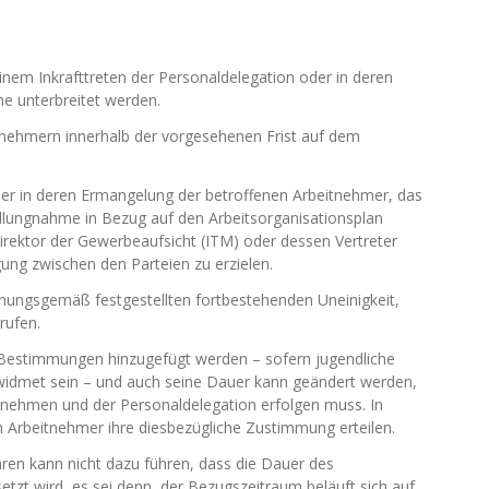
inem Inkrafttreten der Personaldelegation oder in deren
e unterbreitet werden.
itnehmern innerhalb der vorgesehenen Frist auf dem
der in deren Ermangelung der betroffenen Arbeitnehmer, das
llungnahme in Bezug auf den Arbeitsorganisationsplan
Direktor der Gewerbeaufsicht (ITM) oder dessen Vertreter
gung zwischen den Parteien zu erzielen.
dnungsgemäß festgestellten fortbestehenden Uneinigkeit,
rufen.
 Bestimmungen hinzugefügt werden – sofern jugendliche
ewidmet sein – und auch seine Dauer kann geändert werden,
nehmen und der Personaldelegation erfolgen muss. In
 Arbeitnehmer ihre diesbezügliche Zustimmung erteilen.
en kann nicht dazu führen, dass die Dauer des
etzt wird, es sei denn, der Bezugszeitraum beläuft sich auf