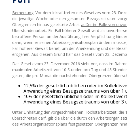
Bemerkung
: Vor dem Inkrafttreten des Gesetzes vom 23. Deze
die jeweilige Woche oder den gesamten Bezugszeitraum vorge
Obergrenzen hinaus geleistete Arbeit
außer im Falle von unvor
Überstundenarbeit. Ein Fall höherer Gewalt wird als unvorhers
betroffene Person an der Ausführung ihrer Verpflichtung hinder
dann, wenn er seinen Arbeitsorganisationsplan ändern musste,
Fall höherer Gewalt berief, um der Anerkennung und der Bezah
entgehen. Aus diesem Grund half das Gesetz vom 23. Dezember 
Das Gesetz vom 23. Dezember 2016 sieht vor, dass im Rahmen 
maximalen Arbeitszeit von 10 Stunden pro Tag und 48 Stunde
gelten, die pro Monat die nachstehenden Obergrenzen übersch
12,5% der gesetzlich üblichen oder im Kollektivv
Anwendung eines Bezugszeitraums von über 1 u
10% der gesetzlich üblichen oder im Kollektivver
Anwendung eines Bezugszeitraums von über 3 u
Unter Einhaltung der vorgeschriebenen Höchstarbeitszeit, die
überschreiten darf, gilt die über die durch den Arbeitsorgani
des Arbeitsorganisationsplans festgesetzten Obergrenzen hinau